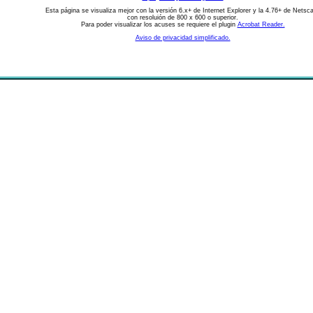
Esta página se visualiza mejor con la versión 6.x+ de Internet Explorer y la 4.76+ de Netsc
con resoluión de 800 x 600 o superior.
Para poder visualizar los acuses se requiere el plugin
Acrobat Reader.
Aviso de privacidad simplificado.