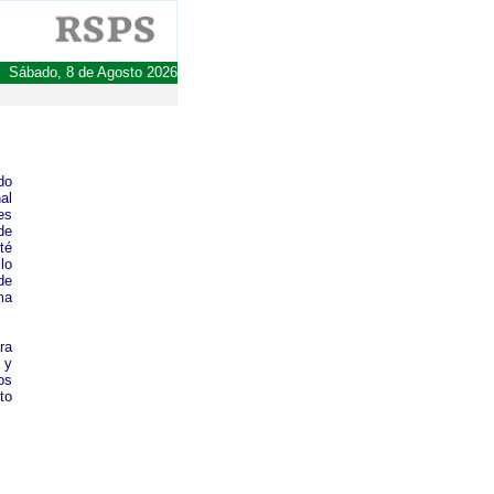
Sábado, 8 de Agosto 2026
do
al
es
de
té
lo
de
ma
ra
 y
os
to