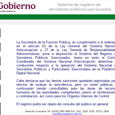
La Secretaría de la Función Pública, en cumplimiento a lo ordena
en el artículo 53 de la Ley General del Sistema Nacion
Anticorrupción y 27 de la Ley General de Responsabilidad
Administrativas, pone a disposición el Sistema del Registro 
Servidores Públicos Sancionados, hasta en tanto el Comi
Coordinador del Sistema Nacional Anticorrupción determine 
conducente respecto a la operación del Sistema Nacional 
Servidores Públicos y Particulares Sancionados de la Platafor
Digital Nacional.
Cabe destacar que las demás sanciones quedarán registradas pa
efectos de evaluar la reincidencia, pero no serán públicas,
continuarán siendo consultables para las áreas de recurs
humanos de las autoridades competentes, previo al nombramien
o contratación, así como para los Órganos Internos de Control.
El registro podrá ser objeto de consulta del público en general.
Atención a usuarios Tel. (0155) 2000 3000 Ext. 2111, 2203, 2216, 2275 y 2434
rsps@buengobierno.gob.mx