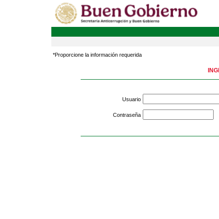
*Proporcione la información requerida
ING
Usuario
Contraseña